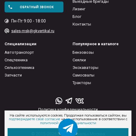
Выездные бригады
ОБРАТНЫЙ ЗВОНОК
Лизинг
Блог
Пн-Пт 9:00 - 18:00
Контакты
sales-msk@gkvertikal.ru
Специализации
Популярное в каталоге
Автотранспорт
Бензовозы
Спецтехника
Сеялки
Сельхозтехника
Экскаваторы
Запчасти
Самосвалы
Тракторы
Политика конфиденциальности
На сайте используются cookies. Продолжая пользоваться сайтом, вы
Пользовательское соглашение
подтверждаете своё согласие
на их использование в соответствии с
политикой конфиденциальности
Типовые договора
Отлично
© 2015-2026 ГК «Вертикаль» Москва